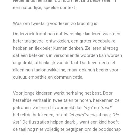
Nederlands herhaalt. Zo hoort het kind beide talen in
een natuurlijke, speelse context.
Waarom tweetalig voorlezen zo krachtig is
Onderzoek toont aan dat tweetalige kinderen vaak een
beter taalgevoel ontwikkelen, een groter vocabulaire
hebben en flexibeler kunnen denken. Ze leren al vroeg
dat één betekenis in verschillende woorden kan worden
uitgedrukt, afhankelijk van de taal. Dat bevordert niet
alleen hun taalontwikkeling, maar ook hun begrip voor
cultuur, empathie en communicatie.
Voor jonge kinderen werkt herhaling het best. Door
hetzelfde verhaal in twee talen te horen, herkennen ze
patronen. Ze leren bijvoorbeeld dat
“rojo”
en
“rood”
hetzelfde betekenen, of dat
“el gato”
verwijst naar
“de
kat”
. De illustraties helpen daarbij, want een kind hoeft
de taal nog niet volledig te begrijpen om de boodschap