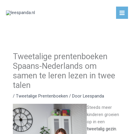
Ga
naar
de
inhoud
Tweetalige prentenboeken
Spaans-Nederlands om
samen te leren lezen in twee
talen
/
Tweetalige Prentenboeken
/ Door
Leespanda
Steeds meer
kinderen groeien
op in een
tweetalig gezin
.