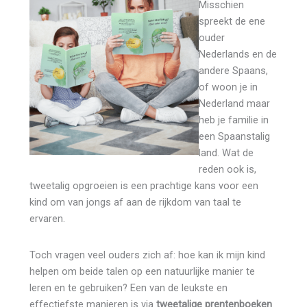
Misschien
spreekt de ene
ouder
Nederlands en de
andere Spaans,
of woon je in
Nederland maar
heb je familie in
een Spaanstalig
land. Wat de
reden ook is,
tweetalig opgroeien is een prachtige kans voor een
kind om van jongs af aan de rijkdom van taal te
ervaren.
Toch vragen veel ouders zich af: hoe kan ik mijn kind
helpen om beide talen op een natuurlijke manier te
leren en te gebruiken? Een van de leukste en
effectiefste manieren is via
tweetalige prentenboeken
.