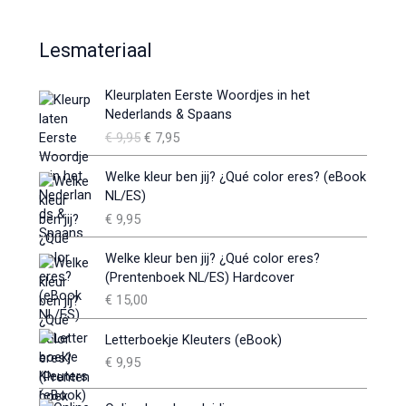
Lesmateriaal
O
H
Kleurplaten Eerste Woordjes in het
o
u
Nederlands & Spaans
r
i
€
9,95
€
7,95
s
d
p
i
Welke kleur ben jij? ¿Qué color eres? (eBook
r
g
NL/ES)
o
e
€
9,95
n
p
k
r
e
i
Welke kleur ben jij? ¿Qué color eres?
l
j
(Prentenboek NL/ES) Hardcover
i
s
€
15,00
j
i
k
s
Letterboekje Kleuters (eBook)
e
:
€
9,95
p
€
r