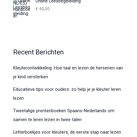
Online Leesbegeleiding
i
7
j
,
€
40,00
s
9
w
5
a
.
s
:
€
Recent Berichten
9
,
Kleuterontwikkeling: Hoe taal en lezen de hersenen van
9
je kind versterken
5
.
Educatieve tips voor ouders: zo help je je kleuter leren
lezen
Tweetalige prentenboeken Spaans-Nederlands om
samen te leren lezen in twee talen
Letterboekjes voor kleuters, de eerste stap naar lezen