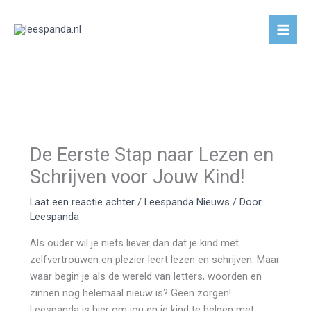
Ga
naar
de
inhoud
De Eerste Stap naar Lezen en
Schrijven voor Jouw Kind!
Laat een reactie achter
/
Leespanda Nieuws
/ Door
Leespanda
Als ouder wil je niets liever dan dat je kind met
zelfvertrouwen en plezier leert lezen en schrijven. Maar
waar begin je als de wereld van letters, woorden en
zinnen nog helemaal nieuw is? Geen zorgen!
Leespanda is hier om jou en je kind te helpen met