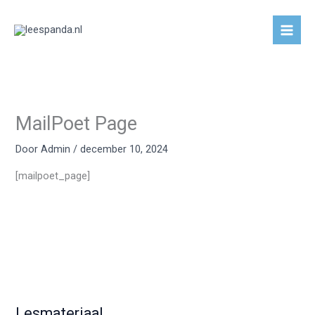
Ga
naar
de
inhoud
MailPoet Page
Door
Admin
/
december 10, 2024
[mailpoet_page]
Lesmateriaal