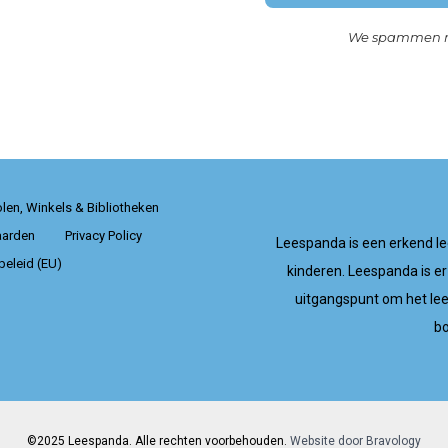
We spammen ni
len, Winkels & Bibliotheken
arden
Privacy Policy
Leespanda is een erkend lee
eleid (EU)
kinderen. Leespanda is er
uitgangspunt om het lee
b
©2025 Leespanda. Alle rechten voorbehouden.
Website door Bravology